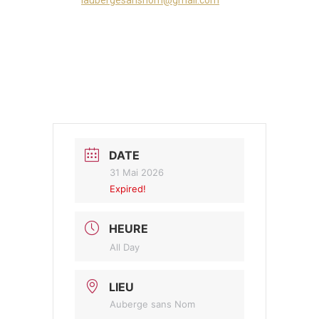
laubergesansnom@gmail.com
DATE
31 Mai 2026
Expired!
HEURE
All Day
LIEU
Auberge sans Nom