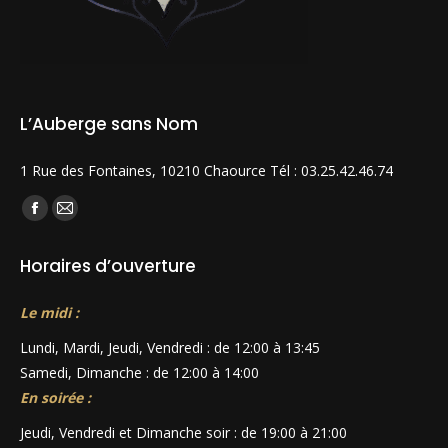
L’Auberge sans Nom
1 Rue des Fontaines, 10210 Chaource Tél : 03.25.42.46.74
Trouvez nous sur :
La
La
page
page
Horaires d’ouverture
Facebook
E-
s'ouvre
mail
Le midi :
dans
s'ouvre
Lundi, Mardi, Jeudi, Vendredi : de 12:00 à 13:45
une
dans
Samedi, Dimanche : de 12:00 à 14:00
nouvelle
une
En soirée :
fenêtre
nouvelle
fenêtre
Jeudi, Vendredi et Dimanche soir : de 19:00 à 21:00